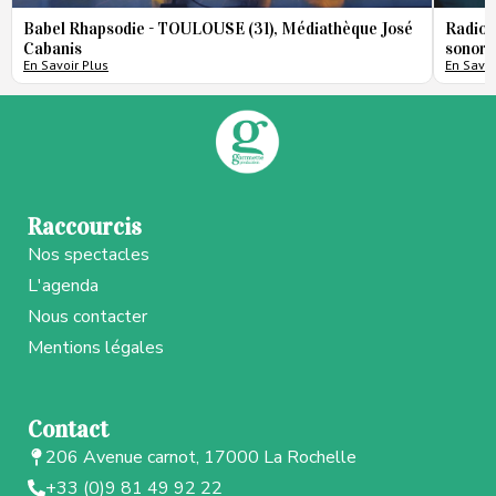
Babel Rhapsodie - TOULOUSE (31), Médiathèque José
Radio 
Cabanis
sonore
En Savoir Plus
En Savoi
Raccourcis
Nos spectacles
L'agenda
Nous contacter
Mentions légales
Contact
206 Avenue carnot, 17000 La Rochelle
+33 (0)9 81 49 92 22